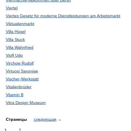
Viermächte-Abkommen über Berlin
Viertel
Viertes Gesetz für moderne Dienstleistungen am Arbeitsmarkt
Viktualienmarkt
Villa Hügel
Villa Stuck
Villa Wahnfried
Vioff Udo
Virchow Rudolf
Virtuosi Saxoniae
Vischer-Werkstatt
Vitalienbrüder
Vitamin B
Vitra Design Museum
Страницы
следующая
→
1
2