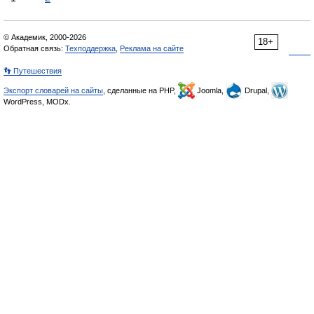
© Академик, 2000-2026
18+
Обратная связь:
Техподдержка
,
Реклама на сайте
👣 Путешествия
Экспорт словарей на сайты
, сделанные на PHP,
Joomla,
Drupal,
WordPress, MODx.